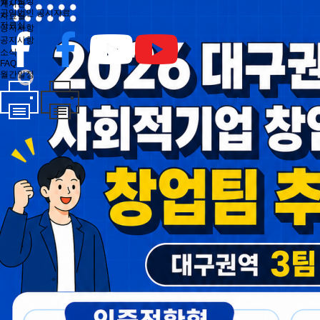
월간일정
게시판
공익법인 공시자료
자료실
자료실
공지사항
공지사항
소식
FAQ
월간일정