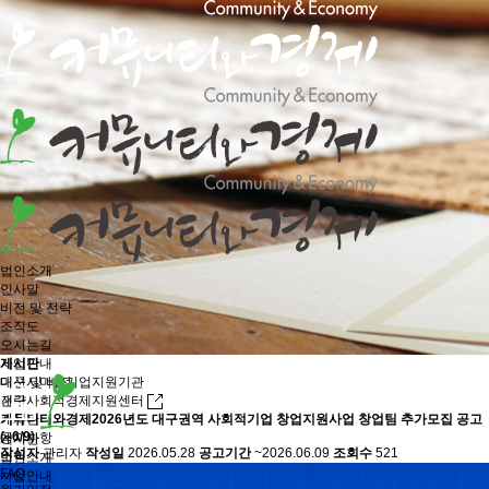
법인소개
인사말
비전 및 전략
조직도
오시는길
사업안내
게시판
대구시마을기업지원기관
미션 및 비전
대구사회적경제지원센터
전략
게시판
커뮤니티와경제
2026년도 대구권역 사회적기업 창업지원사업 창업팀 추가모집 공고
(~6/9)
공지사항
게시판
작성자
관리자
작성일
2026.05.28
공고기간
~2026.06.09
조회수
521
소식
법인소개
FAQ
사업안내