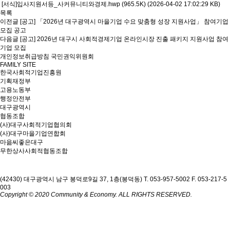
[서식]입사지원서등_사커뮤니티와경제.hwp (965.5K)
(2026-04-02 17:02:29 KB)
목록
이전글
[공고] 「2026년 대구광역시 마을기업 수요 맞춤형 성장 지원사업」 참여기업
모집 공고
다음글
[공고] 2026년 대구시 사회적경제기업 온라인시장 진출 패키지 지원사업 참여
기업 모집
개인정보취급방침
국민권익위원회
FAMILY SITE
한국사회적기업진흥원
기획재정부
고용노동부
행정안전부
대구광역시
협동조합
(사)대구사회적기업협의회
(사)대구마을기업연합회
마읆씨좋은대구
무한상사사회적협동조합
(42430) 대구광역시 남구 봉덕로9길 37, 1층(봉덕동)
T. 053-957-5002
F. 053-217-5
003
Copyright © 2020 Community & Economy. ALL RIGHTS RESERVED.