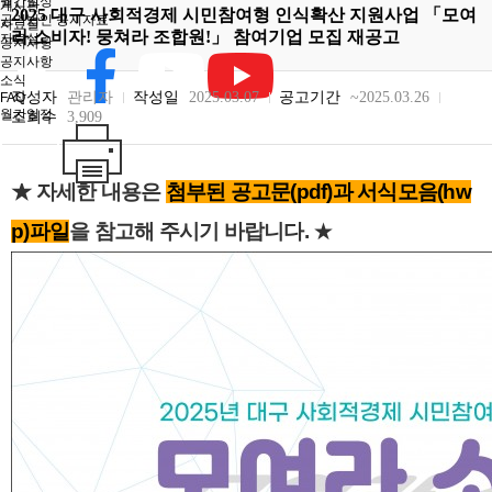
월간일정
게시판
2025 대구 사회적경제 시민참여형 인식확산 지원사업 「모여
공익법인 공시자료
자료실
라 소비자! 뭉쳐라 조합원!」 참여기업 모집 재공고
자료실
공지사항
공지사항
소식
작성자
관리자
작성일
2025.03.07
공고기간
~2025.03.26
FAQ
월간일정
조회수
3,909
★ 자세한 내용은
첨부된 공고문(pdf)과 서식모음(hw
p)파일
을 참고해 주시기 바랍니다.
★