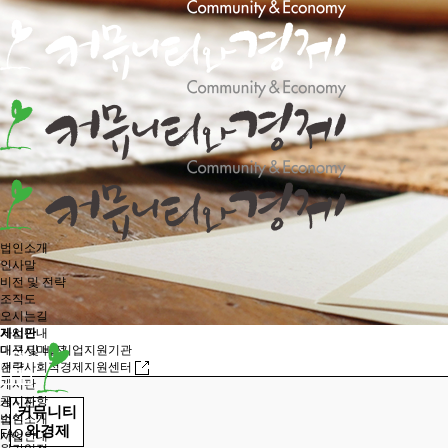
법인소개
인사말
비전 및 전략
조직도
오시는길
사업안내
게시판
대구시마을기업지원기관
미션 및 비전
대구사회적경제지원센터
전략
게시판
공지사항
게시판
커뮤니티
소식
법인소개
와경제
FAQ
사업안내