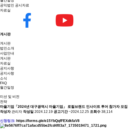
월간일정
공익법인 공시자료
자료실
게시판
게시판
법인소개
사업안내
게시판
자료실
공지사항
공지사항
소식
FAQ
월간일정
미션 및 비전
전략
마을기업
「2024년 대구광역시 마을기업」 로컬브랜드 인사이트 투어 참가자 모집
작성자
관리자
작성일
2024.12.19
공고기간
~2024.12.25
조회수
38,114
신청링크:
https://forms.gle/e15YbQqfFEXdkfaV8