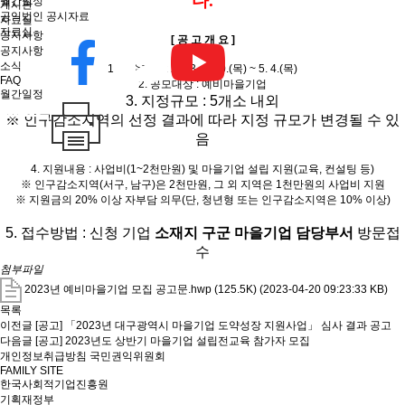
다.
월간일정
게시판
공익법인 공시자료
자료실
자료실
공지사항
[ 공 고 개 요 ]
공지사항
소식
1. 접수기간 : 2023. 4. 20.(목) ~ 5. 4.(목)
FAQ
2. 공모대상 : 예비마을기업
월간일정
3. 지정규모 : 5개소 내외
※ 인구감소지역의 선정 결과에 따라 지정 규모가 변경될 수 있
음
4. 지원내용 : 사업비(1~2천만원) 및 마을기업 설립 지원(교육, 컨설팅 등)
※ 인구감소지역(서구, 남구)은 2천만원, 그 외 지역은 1천만원의 사업비 지원
※ 지원금의 20% 이상 자부담 의무(단, 청년형 또는 인구감소지역은 10% 이상)
5. 접수방법 : 신청 기업
소재지 구군 마을기업 담당부서
방문접
수
첨부파일
2023년 예비마을기업 모집 공고문.hwp (125.5K)
(2023-04-20 09:23:33 KB)
목록
이전글
[공고] 「2023년 대구광역시 마을기업 도약성장 지원사업」 심사 결과 공고
다음글
[공고] 2023년도 상반기 마을기업 설립전교육 참가자 모집
개인정보취급방침
국민권익위원회
FAMILY SITE
한국사회적기업진흥원
기획재정부