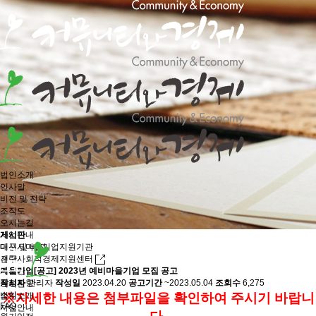
법인소개
인사말
비전 및 전략
조직도
오시는길
사업안내
게시판
대구시마을기업지원기관
미션 및 비전
대구사회적경제지원센터
전략
게시판
마을기업
[공고] 2023년 예비마을기업 모집 공고
공지사항
작성자
관리자
작성일
2023.04.20
공고기간
~2023.05.04
조회수
6,275
게시판
소식
법인소개
※자세한 내용은 첨부파일을 확인하여 주시기 바랍니
FAQ
사업안내