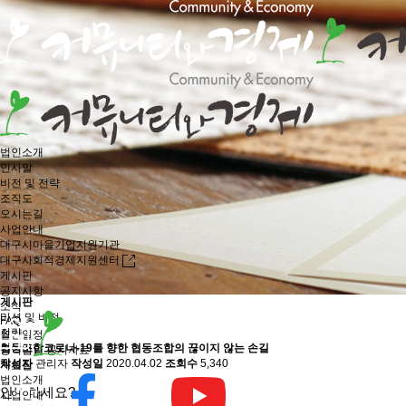
법인소개
인사말
비전 및 전략
조직도
오시는길
사업안내
대구시마을기업지원기관
대구사회적경제지원센터
게시판
공지사항
게시판
소식
미션 및 비전
FAQ
전략
월간일정
협동조합
코로나-19를 향한 협동조합의 끊이지 않는 손길
공익법인 공시자료
작성자
관리자
작성일
2020.04.02
조회수
5,340
게시판
자료실
법인소개
안녕하세요?
사업안내