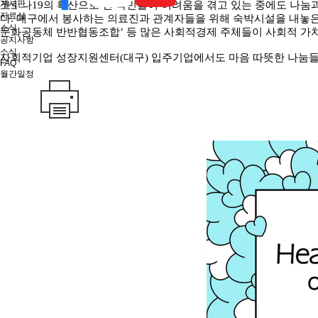
게시판
코로나
19
의 확산으로 전 국민들이 어려움을 겪고 있는 중에도 나눔
자료실
다
.
대구에서 봉사하는 의료진과 관계자들을 위해 숙박시설을 내놓
소식
문화공동체 반반협동조합
’
등 많은 사회적경제 주체들이 사회적 가
공지사항
소식
사회적기업 성장지원센터
(
대구
)
입주기업에서도 마음 따뜻한 나눔들
FAQ
월간일정