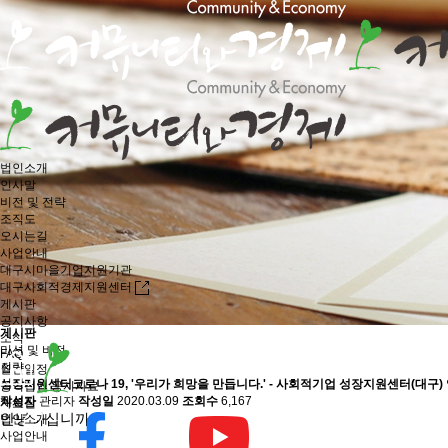
법인소개
인사말
비전 및 전략
조직도
오시는길
사업안내
대구시마을기업지원기관
대구사회적경제지원센터
게시판
공지사항
게시판
소식
미션 및 비전
FAQ
전략
월간일정
성장지원센터
코로나 19, '우리가 희망을 만듭니다.' - 사회적기업 성장지원센터(대구
공익법인 공시자료
작성자
관리자
작성일
2020.03.09
조회수
6,167
게시판
자료실
안녕하십니까
.
법인소개
사업안내